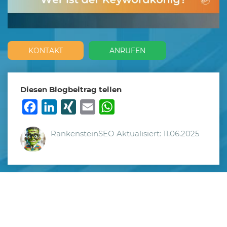
KONTAKT
ANRUFEN
Diesen Blogbeitrag teilen
Facebook
LinkedIn
XING
Email
WhatsApp
RankensteinSEO
Aktualisiert: 11.06.2025