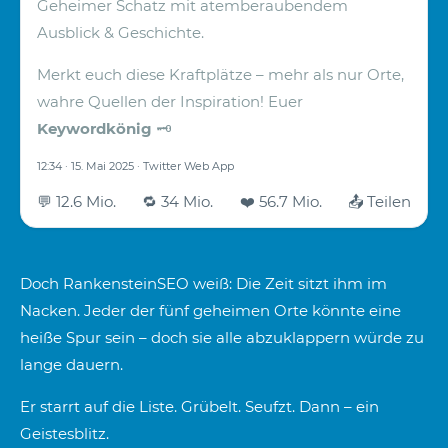
Geheimer Schatz mit atemberaubendem
Ausblick & Geschichte.
Merkt euch diese Kraftplätze – mehr als nur Orte,
wahre Quellen der Inspiration!
Euer
Keywordkönig
🗝️
12:34 · 15. Mai 2025 · Twitter Web App
💬 12.6 Mio.
🔁 34 Mio.
❤️ 56.7 Mio.
📤 Teilen
Doch RankensteinSEO weiß: Die Zeit sitzt ihm im
Nacken. Jeder der fünf geheimen Orte könnte eine
heiße Spur sein – doch sie alle abzuklappern würde zu
lange dauern.
Er starrt auf die Liste. Grübelt. Seufzt. Dann – ein
Geistesblitz.