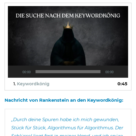
Video-
Player
00:00
00:00
1.
Keywordkönig
0:45
Nachricht von Rankenstein an den
Keywordkönig
:
„Durch deine Spuren habe ich mich gewunden,
Stück für Stück, Algorithmus für Algorithmus. Der
Schlüssel liegt fast in meiner Hand, und ich spüre,