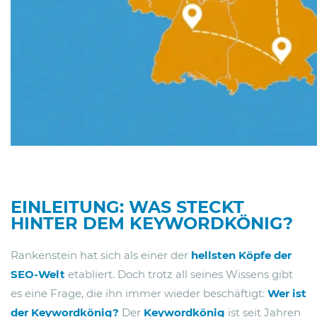
EINLEITUNG: WAS STECKT
HINTER DEM KEYWORDKÖNIG?
Rankenstein hat sich als einer der
hellsten Köpfe der
SEO-Welt
etabliert. Doch trotz all seines Wissens gibt
es eine Frage, die ihn immer wieder beschäftigt:
Wer ist
der
Keywordkönig?
Der
Keywordkönig
ist seit Jahren