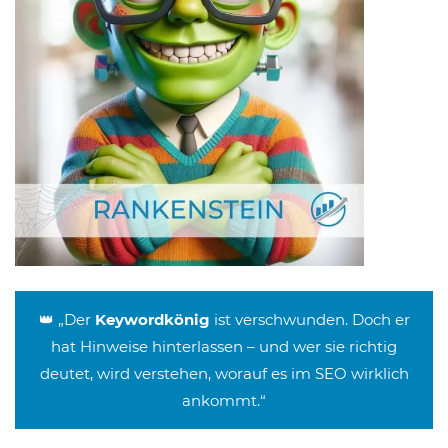
👑 „Der
Keywordkönig
ist verschwunden. Doch er
hat Hinweise hinterlassen – und wer sie richtig
deutet, wird verstehen, worauf es im SEO wirklich
ankommt.“