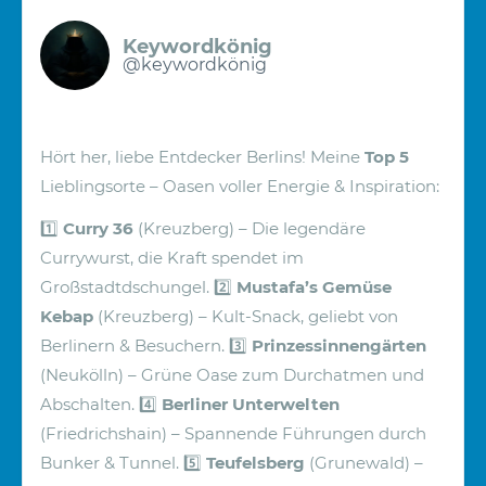
Keywordkönig
@keywordkönig
Hört her, liebe Entdecker Berlins! Meine
Top 5
Lieblingsorte – Oasen voller Energie & Inspiration:
1️⃣
Curry 36
(Kreuzberg) – Die legendäre
Currywurst, die Kraft spendet im
Großstadtdschungel.
2️⃣
Mustafa’s Gemüse
Kebap
(Kreuzberg) – Kult-Snack, geliebt von
Berlinern & Besuchern.
3️⃣
Prinzessinnengärten
(Neukölln) – Grüne Oase zum Durchatmen und
Abschalten.
4️⃣
Berliner Unterwelten
(Friedrichshain) – Spannende Führungen durch
Bunker & Tunnel.
5️⃣
Teufelsberg
(Grunewald) –