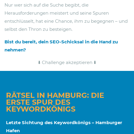
Nur wer sich auf die Suche begibt, die
Herausforderungen meistert und seine Spuren
entschlüsselt, hat eine Chance, ihm zu begegnen – und
selbst den Thron zu besteigen.
Bist du bereit, dein SEO-Schicksal in die Hand zu
nehmen?
⬇️ Challenge akzeptieren ⬇️
RÄTSEL IN HAMBURG: DIE
ERSTE SPUR DES
KEYWORDKÖNIGS
Letzte Sichtung des
Keywordkönigs
– Hamburger
Hafen