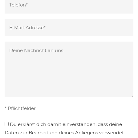
lasse
dieses
Bitte
Feld
lasse
leer.
dieses
Bitte
Feld
lasse
leer.
dieses
Feld
leer.
* Pflichtfelder
Du erklärst dich damit einverstanden, dass deine
Daten zur Bearbeitung deines Anliegens verwendet