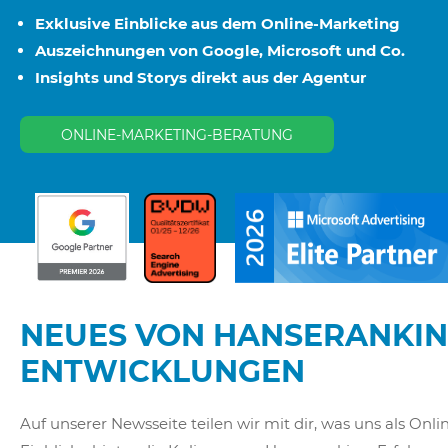
Exklusive Einblicke aus dem Online-Marketing
Auszeichnungen von Google, Microsoft und Co.
Insights und Storys direkt aus der Agentur
ONLINE-MARKETING-BERATUNG
NEUES VON HANSERANKIN
ENTWICKLUNGEN
Auf unserer Newsseite teilen wir mit dir, was uns als O