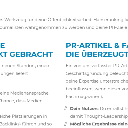
es Werkzeug für deine Öffentlichkeitsarbeit. Hanseranking l
 Journalisten wahrgenommen zu werden und deine PR-Ziele 
NE
PR-ARTIKEL & 
KT GEBRACHT
DIE ÜBERZEUG
n neuen Standort, einen
Ein von uns verfasster PR-Art
ungen liefert
Geschäftsgründung beleucht
deine Expertise unterstreic
beeinflussen, wenn dieser von d
 deine Medienansprache.
Fachmagazinen).
Chance, dass Medien
Dein Nutzen:
Du erhältst 
eiche Platzierungen in
damit Thought-Leadership
Backlinks) führen und so
Mögliche Ergebnisse deine