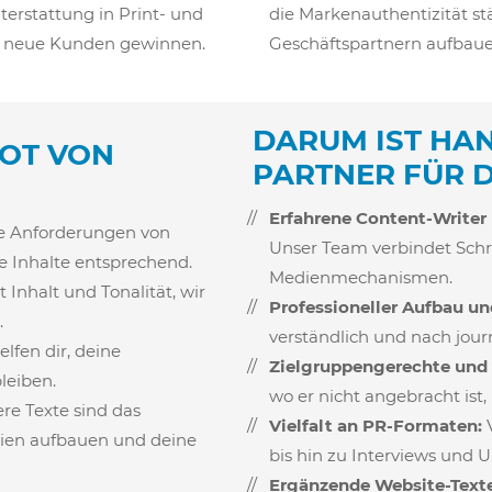
terstattung in Print- und
die Markenauthentizität s
n neue Kunden gewinnen.
Geschäftspartnern aufbauen
DARUM IST HA
BOT VON
PARTNER FÜR D
Erfahrene Content-Writer
e Anforderungen von
Unser Team verbindet Schre
e Inhalte entsprechend.
Medienmechanismen.
t Inhalt und Tonalität, wir
Professioneller Aufbau un
.
verständlich und nach journ
elfen dir, deine
Zielgruppengerechte und 
leiben.
wo er nicht angebracht ist
re Texte sind das
Vielfalt an PR-Formaten:
V
ien aufbauen und deine
bis hin zu
Interviews und 
Ergänzende Website-Texte