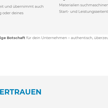
Materialien suchmaschine
ereit und übernimmt auch
Start- und Leistungsseitent
g oder deines
ige Botschaft
für dein Unternehmen – authentisch, überzeu
VERTRAUEN