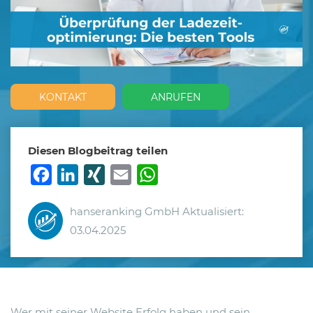
KONTAKT
ANRUFEN
Diesen Blogbeitrag teilen
Facebook
LinkedIn
XING
Email
WhatsApp
hanseranking GmbH
Aktualisiert:
03.04.2025
Wer mit seiner Website Erfolg haben und sein