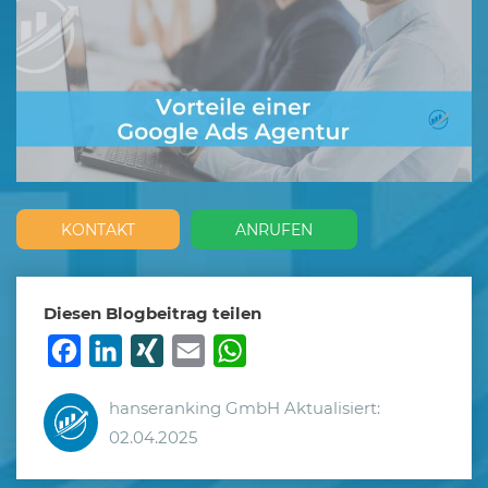
KONTAKT
ANRUFEN
Diesen Blogbeitrag teilen
Facebook
LinkedIn
XING
Email
WhatsApp
hanseranking GmbH
Aktualisiert:
02.04.2025