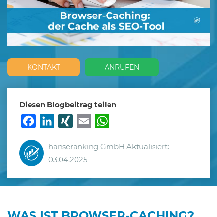
KONTAKT
ANRUFEN
Diesen Blogbeitrag teilen
Facebook
LinkedIn
XING
Email
WhatsApp
hanseranking GmbH
Aktualisiert:
03.04.2025
WAS IST BROWSER-CACHING?