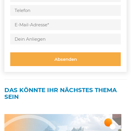
Bitte
lasse
Bitte
dieses
lasse
Feld
dieses
leer.
Feld
leer.
DAS KÖNNTE IHR NÄCHSTES THEMA
SEIN