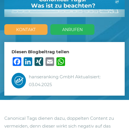
KONTAKT
ANRUFEN
Diesen Blogbeitrag teilen
Facebook
LinkedIn
XING
Email
WhatsApp
hanseranking GmbH
Aktualisiert:
03.04.2025
Canonical Tags dienen dazu, doppelten Content zu
vermeiden, denn dieser wirkt sich negativ auf das