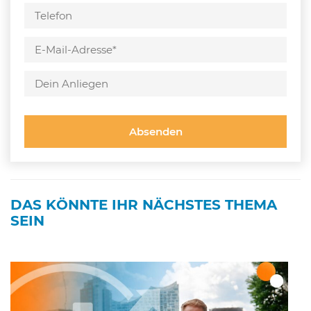
Bitte
lasse
Bitte
dieses
lasse
Feld
dieses
leer.
Feld
leer.
DAS KÖNNTE IHR NÄCHSTES THEMA
SEIN