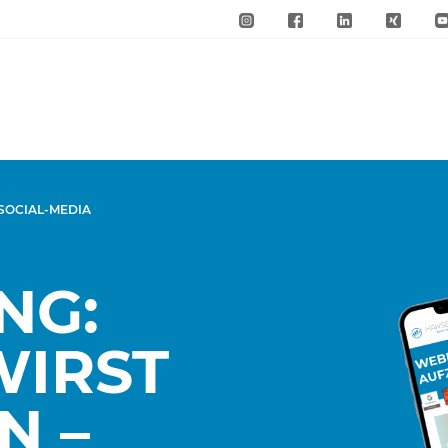
 SOCIAL-MEDIA
NG:
WIRST
N –