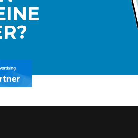
EINE
ER?