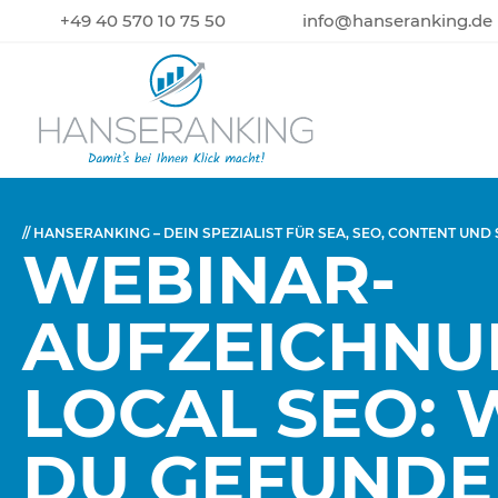
+49 40 570 10 75 50
info@hanseranking.de
// HANSERANKING – DEIN SPEZIALIST FÜR SEA, SEO, CONTENT UND
WEBINAR-
AUFZEICHNU
LOCAL SEO: 
DU GEFUNDE