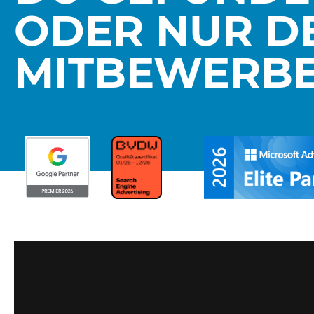
ODER NUR D
MITBEWERB