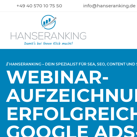
+49 40 570 10 75 50
info@hanseranking.de
// HANSERANKING – DEIN SPEZIALIST FÜR SEA, SEO, CONTENT UND
WEBINAR-
AUFZEICHNU
ERFOLGREIC
GOOGLE ADS