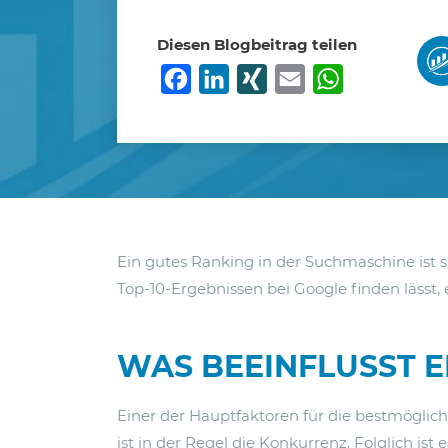
Diesen Blogbeitrag teilen
Facebook
LinkedIn
XING
Email
WhatsApp
Ein gutes Ranking in der Suchmaschine ist si
Top-10-Ergebnissen bei Google finden lässt, 
WAS BEEINFLUSST E
Einer der Hauptfaktoren für die bestmöglich
ist in der Regel die Konkurrenz. Folglich is