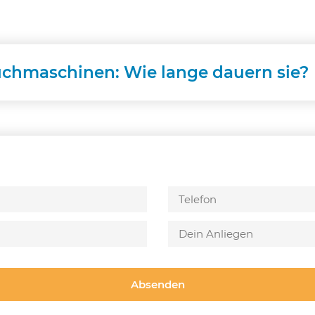
uchmaschinen: Wie lange dauern sie?
Bitte
lasse
dieses
Feld
leer.