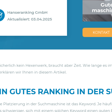
Hanseranking GmbH
Aktualisiert: 03.04.2025
KONTAKT
cherlich kein Hexenwerk, braucht aber Zeit. Wie lange es im S
erklären wir Ihnen in diesem Artikel.
IN GUTES RANKING IN DER
e Platzierung in der Suchmaschine ist das Keyword. Je häuf
t es schwieriger, sich mit einem solchen Keyword einen guten 