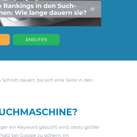
ANRUFEN
chnitt dauert, bis sich eine Seite in den
 SUCHMASCHINE?
iger ein Keyword gesucht wird, desto größer
Platz bei Google zu sichern. Im