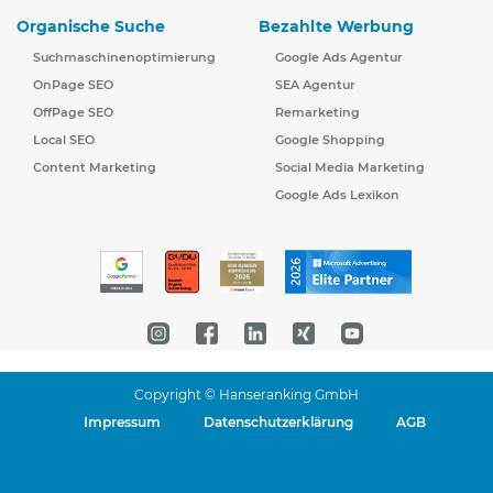
Organische Suche
Bezahlte Werbung
Suchmaschinenoptimierung
Google Ads Agentur
OnPage SEO
SEA Agentur
OffPage SEO
Remarketing
Local SEO
Google Shopping
Content Marketing
Social Media Marketing
Google Ads Lexikon
Copyright © Hanseranking GmbH
Impressum
Datenschutzerklärung
AGB