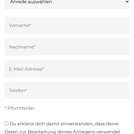
Bitte
lasse
dieses
Feld
leer.
Bitte
* Pflichtfelder
lasse
Du erklärst dich damit einverstanden, dass deine
dieses
Daten zur Bearbeitung deines Anliegens verwendet
Feld