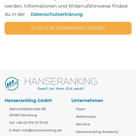
werden. Informationen und Widerrufshinweise findest
leer.
du in der
Datenschutzerklärung
.
Bitte
lasse
dieses
Feld
leer.
Hanseranking GmbH
Unternehmen
Admiralitätstraße 58
Team
20459 Hamburg
Referenzen
Tel: +49 40 570 10 75 50
Karriere
E-Mail:
info@hanseranking.de
Hanseranking Academy