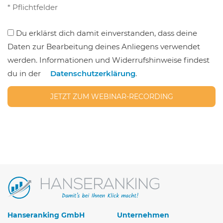
Bitte
* Pflichtfelder
lasse
Du erklärst dich damit einverstanden, dass deine
dieses
Daten zur Bearbeitung deines Anliegens verwendet
Feld
werden. Informationen und Widerrufshinweise findest
leer.
du in der
Datenschutzerklärung
.
Bitte
lasse
dieses
Feld
leer.
Hanseranking GmbH
Unternehmen