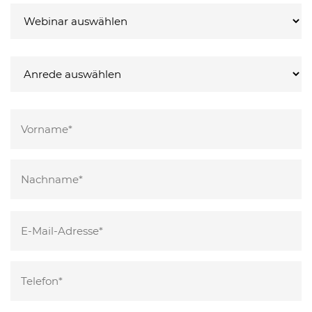
Bitte
lasse
dieses
Feld
leer.