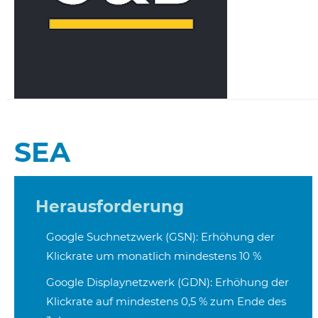
SEA
Herausforderung
Google Suchnetzwerk (GSN): Erhöhung der
Klickrate um monatlich mindestens 10 %
Google Displaynetzwerk (GDN): Erhöhung der
Klickrate auf mindestens 0,5 % zum Ende des