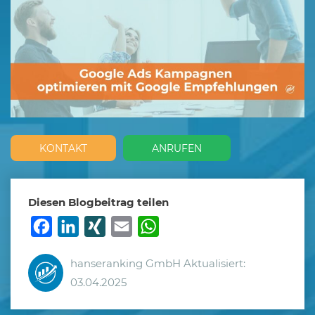
KONTAKT
ANRUFEN
Diesen Blogbeitrag teilen
Facebook
LinkedIn
XING
Email
WhatsApp
hanseranking GmbH
Aktualisiert:
03.04.2025